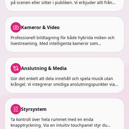
på scenen eller sitter i publiken. Vi erbjuder allt från
osynliga takmikrofoner med avancerad zon-styrning till
klassiska handmikrofoner och professionella headset.
Kameror & Video
Professionell bildtagning för både hybrida möten och
livestreaming. Med intelligenta kameror som
automatiskt följer talaren eller fångar publikens
reaktioner skapas en inkluderande upplevelse för
deltagare på distans.
Anslutning & Media
Gör det enkelt att dela innehåll och spela musik utan
krångel. Vi integrerar smidiga anslutningspunkter via
bordsbrunnar, vägguttag eller dolda kablar så att du
snabbt kan koppla upp din enhet och köra igång.
Styrsystem
Ta kontroll över hela rummet med en enda
knapptryckning. Via en intuitiv touchpanel styr du