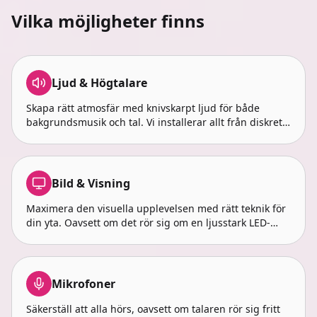
Vilka möjligheter finns
Ljud & Högtalare
Skapa rätt atmosfär med knivskarpt ljud för både
bakgrundsmusik och tal. Vi installerar allt från diskreta,
infällda takhögtalare till kraftfulla utanpåliggande
modeller som fyller hela rummet med dynamik.
Bild & Visning
Maximera den visuella upplevelsen med rätt teknik för
din yta. Oavsett om det rör sig om en ljusstark LED-
vägg, en smidig skärm på rullstativ eller en stor
projektionsyta, ser vi till att ditt budskap syns tydligt
från alla vinklar.
Mikrofoner
Säkerställ att alla hörs, oavsett om talaren rör sig fritt