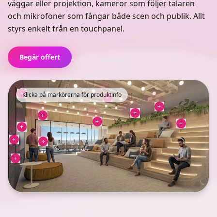
väggar eller projektion, kameror som följer talaren
och mikrofoner som fångar både scen och publik. Allt
styrs enkelt från en touchpanel.
Begär offert
+
Klicka på markörerna för produktinfo
+
+
+
+
+
+
+
+
+
+