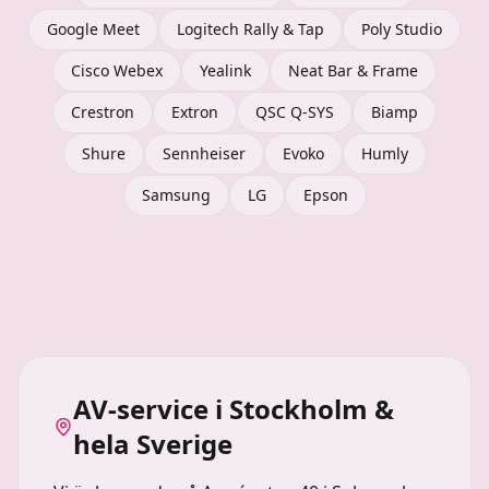
Google Meet
Logitech Rally & Tap
Poly Studio
Cisco Webex
Yealink
Neat Bar & Frame
Crestron
Extron
QSC Q-SYS
Biamp
Shure
Sennheiser
Evoko
Humly
Samsung
LG
Epson
AV-service i Stockholm &
hela Sverige