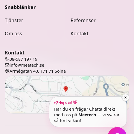
Snabblänkar
Tjänster
Referenser
Om oss
Kontakt
Kontakt
08-587 197 19
info@meetech.se
Armégatan 40, 171 71 Solna
Hej där! 👋
Öppna i Maps
Har du en fråga? Chatta direkt
med oss på
Meetech
— vi svarar
så fort vi kan!