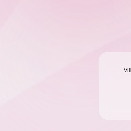
på skärmar över hela världen. Du kan
bildskärma
skicka content från din webbläsare var
skärmarna k
än du befinner dig.
skärmar.
Vi