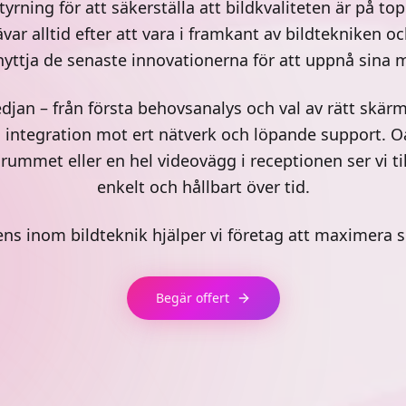
yrning för att säkerställa att bildkvaliteten är på t
var alltid efter att vara i framkant av bildtekniken o
nyttja de senaste innovationerna för att uppnå sina m
djan – från första behovsanalys och val av rätt skärmst
ng, integration mot ert nätverk och löpande support. 
srummet eller en hel videovägg i receptionen ser vi til
enkelt och hållbart över tid.
 inom bildteknik hjälper vi företag att maximera si
Begär offert
LED-Vägg
vägg
Med LED-paneler kan vi ska
stora skärmar som helst, vi k
 koppla samman flera
med böja skärmarna. LED-p