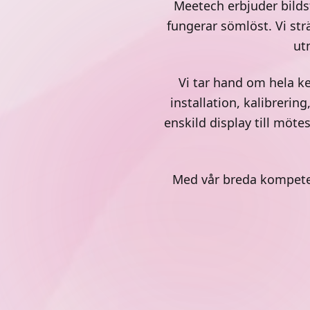
Meetech erbjuder bildst
fungerar sömlöst. Vi strä
ut
Vi tar hand om hela ke
installation, kalibreri
enskild display till möte
Med vår breda kompetens
Signage
Video
Med hjälp av en mediaspelare till
skärmen kan du visa din information
Genom att