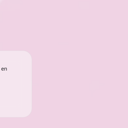
ar vilket
fortfarande det mest effektiva och
skärmen
kostnadseffektiva alternativet för att
skapa stor bild.
 en