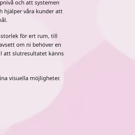
oppnivå och att systemen
ch hjälper våra kunder att
ål.
orlek för ert rum, till
Oavsett om ni behöver en
l att slutresultatet känns
na visuella möjligheter.
Projektor
pa hur
an till och
anelerna
Att använda en projektor är