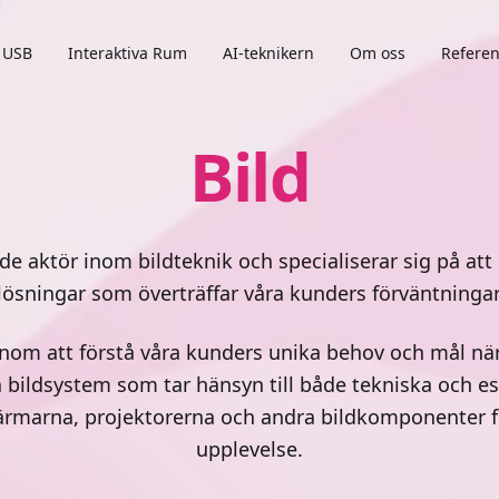
USB
Interaktiva Rum
AI-teknikern
Om oss
Referen
Bild
e aktör inom bildteknik och specialiserar sig på att
lösningar som överträffar våra kunders förväntningar
enom att förstå våra kunders unika behov och mål när 
bildsystem som tar hänsyn till både tekniska och este
ärmarna, projektorerna och andra bildkomponenter för
upplevelse.