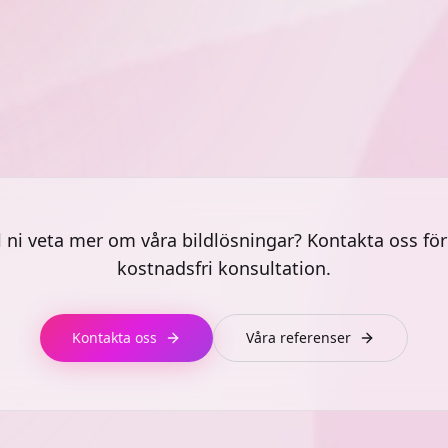
r med minimal kant mellan
går att få i olika pixelstorlek
an vi skapa riktigt stora
medför att vi kan anpassa 
utefter ert behov.
ll ni veta mer om våra bildlösningar? Kontakta oss för
kostnadsfri konsultation.
Kontakta oss
Våra referenser