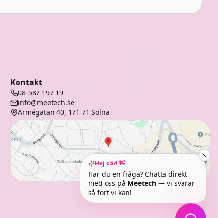
Kontakt
08-587 197 19
info@meetech.se
Armégatan 40, 171 71 Solna
Hej där! 👋
Öppna i Maps
Har du en fråga? Chatta direkt
med oss på
Meetech
— vi svarar
så fort vi kan!