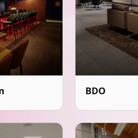
m
BDO